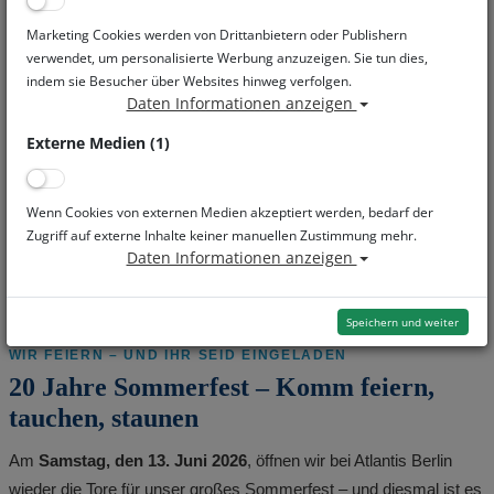
Marketing Cookies werden von Drittanbietern oder Publishern
verwendet, um personalisierte Werbung anzuzeigen. Sie tun dies,
indem sie Besucher über Websites hinweg verfolgen.
Daten Informationen anzeigen
Externe Medien (1)
Wenn Cookies von externen Medien akzeptiert werden, bedarf der
Zugriff auf externe Inhalte keiner manuellen Zustimmung mehr.
Daten Informationen anzeigen
Speichern und weiter
WIR FEIERN – UND IHR SEID EINGELADEN
20 Jahre Sommerfest – Komm feiern,
tauchen, staunen
Am
Samstag, den 13. Juni 2026
, öffnen wir bei Atlantis Berlin
wieder die Tore für unser großes Sommerfest – und diesmal ist es