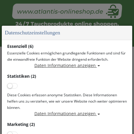
Datenschutzeinstellungen
Essenziell (6)
20. JUBILÄUM · 13. JUNI 2026
Essenzielle Cookies ermöglichen grundlegende Funktionen und sind für
die einwandfreie Funktion der Website dringend erforderlich.
Atlantis Sommerfest 2026
Daten Informationen anzeigen
Berlins größtes Tauchevent feiert Jubiläum – sei
Statistiken (2)
dabei!
Diese Cookies erfassen anonyme Statistiken. Diese Informationen
Sa. 13. Juni 2026 · 10:00–18:00 Uhr
helfen uns zu verstehen, wie wir unsere Website noch weiter optimieren
können.
Coppistaße 11, 10365 Berlin
Daten Informationen anzeigen
Marketing (2)