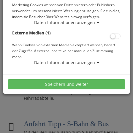
Marketing Cookies werden von Drittanbietern oder Publishern
Sophienstädt
verwendet, um personalisierte Werbung anzuzeigen. Sie tun dies,
- Links abfahren durch die Einfahrt des Wake &
indem sie Besucher über Websites hinweg verfolgen.
Camp Ruhlsdorf
Daten Informationen anzeigen
- Hinweisschildern folgen
Externe Medien (1)
Wenn Cookies von externen Medien akzeptiert werden, bedarf
Anfahrt Tipp - Regionalbahn &
der Zugriff auf externe Inhalte keiner manuellen Zustimmung
mehr.
Fahrrad
Daten Informationen anzeigen
Von Berlin aus fährt die Regionalbahn RB 27
(„Heidekrautbahn“) bis zur Station Ruhlsdorf-
Zerpenschleuse/Bahnhof. Der Ruhlesee ist dann
Speichern und weiter
noch etwa 3-4 km entfernt - mit dem Fahrrad
einfach zu erreichen. Tip: Die Regionalbahn hat
Fahrradabteile.
Anfahrt Tipp - S-Bahn & Bus
Mit der Berliner S-Bahn zum S-Bahnhof Bernau.