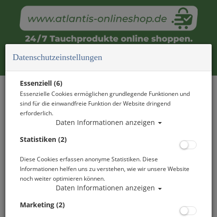
Datenschutzeinstellungen
DEIN WEG ZUR TAUCHBASIS
Essenziell (6)
Essenzielle Cookies ermöglichen grundlegende Funktionen und
RUHLESEE
sind für die einwandfreie Funktion der Website dringend
erforderlich.
DIREKT AUF DEM WAKE & CAMP RUHLSDORF GELÄNDE
Daten Informationen anzeigen
Statistiken (2)
Anfahrt Tipp - PKW
Diese Cookies erfassen anonyme Statistiken. Diese
- Autobahn A11 Richtung Prenzlau
Informationen helfen uns zu verstehen, wie wir unsere Website
noch weiter optimieren können.
- Abfahrt Lanke benutzen
Daten Informationen anzeigen
- rechts abbiegen nach Prenden
- Prenden durchfahren
Marketing (2)
- in Ruhlsdorf rechts halten Richtung