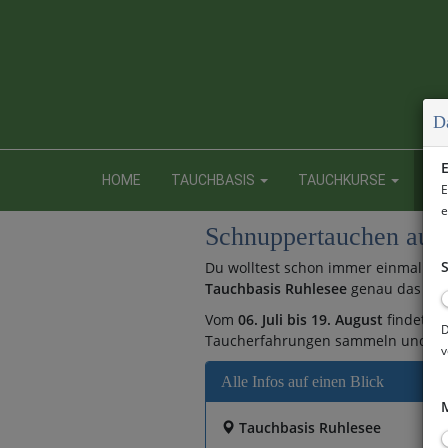
D
E
HOME
TAUCHBASIS
TAUCHKURSE
NE
E
e
Schnuppertauchen auf 
S
Du wolltest schon immer einmal abt
Tauchbasis Ruhlesee
genau das Rich
Vom
06. Juli bis 19. August
findet d
D
Taucherfahrungen sammeln und in 
v
Alle Infos auf einen Blick
M
Tauchbasis Ruhlesee