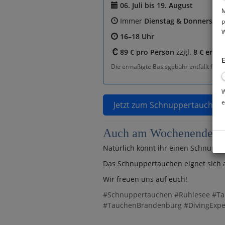
06. Juli bis 19. August
M
Immer
Dienstag & Donnerstag
p
W
16–18 Uhr
89 € pro Person
zzgl.
8 € ermä
E
Die ermäßigte Basisgebühr entfällt für 
W
e
Jetzt zum Schnuppertauchen
Auch am Wochenende b
Natürlich könnt ihr einen Schnupp
Das Schnuppertauchen eignet sich
Wir freuen uns auf euch!
#Schnuppertauchen #Ruhlesee #Tau
#TauchenBrandenburg #DivingExpe