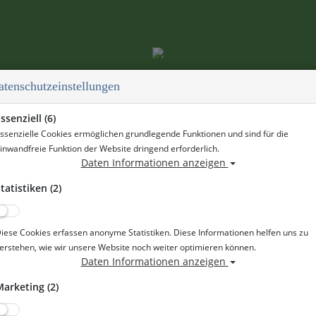
atenschutzeinstellungen
ssenziell (6)
WS
DIVER NETWORK CLUB
ssenzielle Cookies ermöglichen grundlegende Funktionen und sind für die
inwandfreie Funktion der Website dringend erforderlich.
Daten Informationen anzeigen
der Tauchbasis Ruhlesee
tatistiken (2)
auchen und die Faszination Tauchen selbst erleben? Dann ist uns
tige für dich!
as Schnuppertauchen immer
dienstags und donnerstags von 16–1
iese Cookies erfassen anonyme Statistiken. Diese Informationen helfen uns zu
entspannter Atmosphäre in die Unterwasserwelt eintauchen möch
erstehen, wie wir unsere Website noch weiter optimieren können.
Daten Informationen anzeigen
arketing (2)