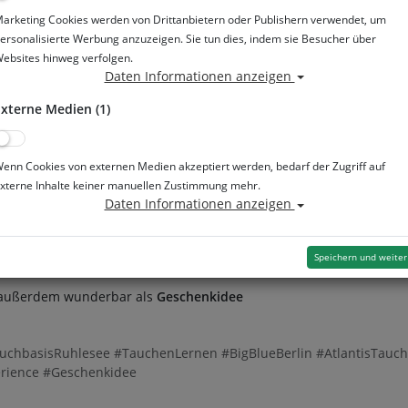
arketing Cookies werden von Drittanbietern oder Publishern verwendet, um
ersonalisierte Werbung anzuzeigen. Sie tun dies, indem sie Besucher über
ebsites hinweg verfolgen.
Daten Informationen anzeigen
ßigte Basisgebühr
xterne Medien (1)
Gäste des Zeltplatzes und der Wasserskianlage.
enn Cookies von externen Medien akzeptiert werden, bedarf der Zugriff auf
xterne Inhalte keiner manuellen Zustimmung mehr.
 anmelden
Daten Informationen anzeigen
uchbar
Speichern und weiter
ertauchgang auch
samstags und sonntags von 12–14 Uhr
buchen.
 außerdem wunderbar als
Geschenkidee
chbasisRuhlesee #TauchenLernen #BigBlueBerlin #AtlantisTauch
rience #Geschenkidee