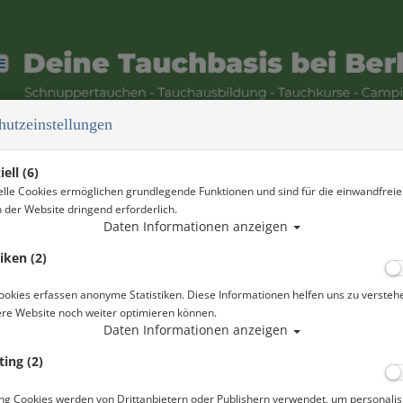
hutzeinstellungen
WS
DIVER NETWORK CLUB
ell (6)
elle Cookies ermöglichen grundlegende Funktionen und sind für die einwandfreie
n der Website dringend erforderlich.
Daten Informationen anzeigen
- GOLDEN DOLPHIN II - 20.10. 
tiken (2)
is Stechlin)
ookies erfassen anonyme Statistiken. Diese Informationen helfen uns zu versteh
ere Website noch weiter optimieren können.
Daten Informationen anzeigen
e Ansprüche von Tauchern gebaut und im Mai
ing (2)
. Besonderer Wert wurde auf ein geräumiges
gt über 10 klimatisierte Kabinen mit eigenem
für 20 Personen.
ng Cookies werden von Drittanbietern oder Publishern verwendet, um personalis