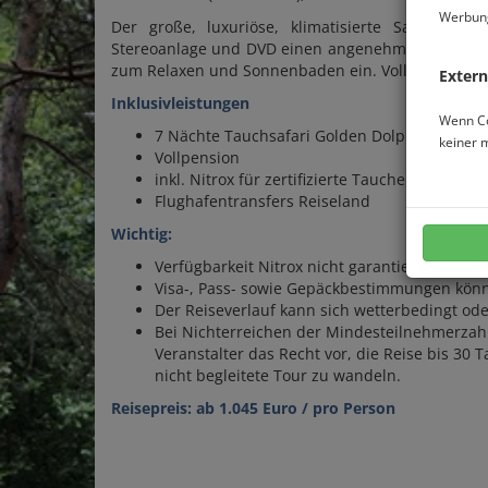
Werbung
Der große, luxuriöse, klimatisierte Salon (3x u
Stereoanlage und DVD einen angenehmen Aufentha
zum Relaxen und Sonnenbaden ein. Vollpension wä
Extern
Inklusivleistungen
Wenn Co
7 Nächte Tauchsafari Golden Dolphin II / Do
keiner 
Vollpension
inkl. Nitrox für zertifizierte Taucher
Flughafentransfers Reiseland
Wichtig:
Verfügbarkeit Nitrox nicht garantiert
Visa-, Pass- sowie Gepäckbestimmungen könn
Der Reiseverlauf kann sich wetterbedingt od
Bei Nichterreichen der Mindesteilnehmerzahl
Veranstalter das Recht vor, die Reise bis 30
nicht begleitete Tour zu wandeln.
Reisepreis: ab 1.045 Euro / pro Person