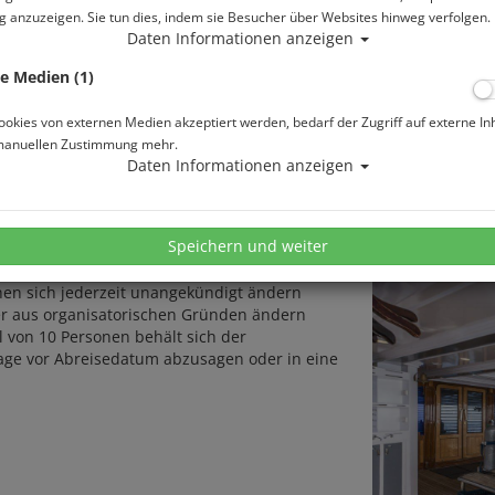
 anzuzeigen. Sie tun dies, indem sie Besucher über Websites hinweg verfolgen.
nterteilt) bietet den Gästen mit TV/Video,
Daten Informationen anzeigen
lt. Die zwei gemütlichen Sonnendecks laden
hrend des Aufenthaltes an Bord.
e Medien (1)
okies von externen Medien akzeptiert werden, bedarf der Zugriff auf externe In
ppelkabine
manuellen Zustimmung mehr.
Daten Informationen anzeigen
Speichern und weiter
en sich jederzeit unangekündigt ändern
er aus organisatorischen Gründen ändern
 von 10 Personen behält sich der
 Tage vor Abreisedatum abzusagen oder in eine