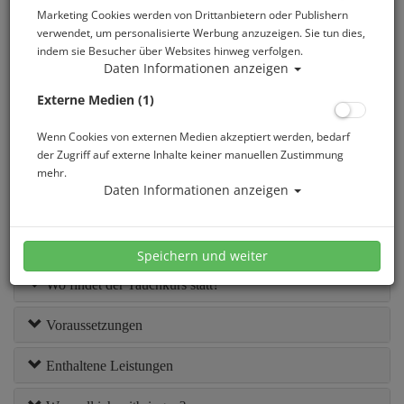
Marketing Cookies werden von Drittanbietern oder Publishern
verwendet, um personalisierte Werbung anzuzeigen. Sie tun dies,
indem sie Besucher über Websites hinweg verfolgen.
Das richtige Wissen, wie unter Wasser nach verlorenen
Daten Informationen anzeigen
Gegenständen gesucht wird, kann unter Umständen sehr
Externe Medien (1)
vorteilhaft sein. Beim SSI Specialty Seach & Recovery erlernst
Du verschiedene Suchmuster für unterschiedliche
Wenn Cookies von externen Medien akzeptiert werden, bedarf
Bedingungen und die richtigen Techniken für das sichere
der Zugriff auf externe Inhalte keiner manuellen Zustimmung
Bergen von Gegenständen.
mehr.
Der Kurs besteht aus insgesamt 2 Ausbildungsteilen: Theorie
Daten Informationen anzeigen
(u.a. Onlinetraining) und Freiwasser. Nach erfolgreicher
Absolvierung aller Ausbildungsteile erhältst Du die SSI Search
& Recovery Specialty Zertifizierung.
Speichern und weiter
Wo findet der Tauchkurs statt?
Voraussetzungen
Enthaltene Leistungen