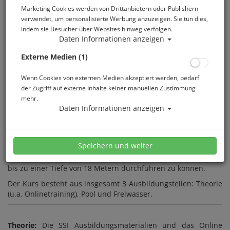
Marketing Cookies werden von Drittanbietern oder Publishern
verwendet, um personalisierte Werbung anzuzeigen. Sie tun dies,
indem sie Besucher über Websites hinweg verfolgen.
Daten Informationen anzeigen
Externe Medien (1)
Atlantis Berlin macht Dich zum Taucher. Mit Spaß und
Wenn Cookies von externen Medien akzeptiert werden, bedarf
Kompetenz begleiten wir Dich während Deiner
der Zugriff auf externe Inhalte keiner manuellen Zustimmung
Tauchausbildung.
mehr.
Das weltweite anerkannte Ausbildungs- und
Daten Informationen anzeigen
Zertifizierungsprogramm von SSI ist der beste Weg, ein
lebenslanges Abenteuer als zertifizierter Taucher zu
beginnen. Während des Open Water Diver Kurses werden Dir
Speichern und weiter
alle notwendigen Kenntnisse und Fähigkeiten vermittelt, um
selbständig mit einem Tauchpartner Freiwassertauchgänge
bis zu einer Tiefe von 18 Metern durchführen zu können.
Der Kurs besteht aus insgesamt 3 Ausbildungsteilen: Theorie
(u.a. Onlinetraining), Pool und Freiwasser.
Theorie:
Die SSI Ausbildungsmaterialien und das Online