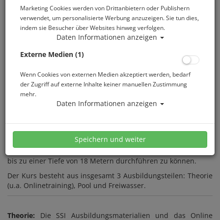
Marketing Cookies werden von Drittanbietern oder Publishern
verwendet, um personalisierte Werbung anzuzeigen. Sie tun dies,
indem sie Besucher über Websites hinweg verfolgen.
Daten Informationen anzeigen
Externe Medien (1)
Atlantis Berlin macht Dich zum Taucher. Mit Spaß und
Wenn Cookies von externen Medien akzeptiert werden, bedarf
Kompetenz begleiten wir Dich während Deiner
der Zugriff auf externe Inhalte keiner manuellen Zustimmung
Tauchausbildung.
mehr.
Das weltweite anerkannte Ausbildungs- und
Daten Informationen anzeigen
Zertifizierungsprogramm von SSI ist der beste Weg, ein
lebenslanges Abenteuer als zertifizierter Taucher zu
beginnen. Während des Open Water Diver Kurses werden Dir
Speichern und weiter
alle notwendigen Kenntnisse und Fähigkeiten vermittelt, um
selbständig mit einem Tauchpartner Freiwassertauchgänge
bis zu einer Tiefe von 18 Metern durchführen zu können.
Der Kurs besteht aus insgesamt 3 Ausbildungsteilen: Theorie
(u.a. Onlinetraining), Pool und Freiwasser.
Theorie:
Die SSI Ausbildungsmaterialien und das Online