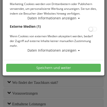
Marketing Cookies werden von Drittanbietern oder Publishern
verwendet, um personalisierte Werbung anzuzeigen. Sie tun dies,
Selbständiges Tauchen sollte nicht zu Solo-Tauchgängen
indem sie Besucher über Websites hinweg verfolgen.
motivieren, sondern ist ein weiterer Sicherheitsaspekt für den
Daten Informationen anzeigen
Fall, dass Du von Deinem Tauchpartner getrennt wirst. Dass
SSI Specialty Independent Diving vermittelt Dir das
Externe Medien (1)
notwendige Wissen und die Fertigkeiten, um ohne einen
Tauchpartner sicher und komfortabel tauchen zu können. Du
Wenn Cookies von externen Medien akzeptiert werden, bedarf
erfährst mehr über Selbstvertrauen, richtige Wartung der
der Zugriff auf externe Inhalte keiner manuellen Zustimmung
Ausrüstung und die besonderen Überlegungen und
mehr.
Rettungstechniken, um ohne Partner tauchen zu können.
Daten Informationen anzeigen
Der Kurs besteht aus insgesamt 3 Ausbildungsteilen: Theorie
(u.a. Onlinetraining) Poolund Freiwasser. Nach erfolgreicher
Absolvierung aller Ausbildungsteile erhältst Du die SSI
Speichern und weiter
Independent Diving Specialty Zertifizierung.
Wo findet der Tauchkurs statt?
Voraussetzungen
Enthaltene Leistungen