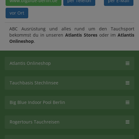
www.bigblue-berlin.de
per Telefon
per E-Mail
vor Ort
ABC Ausrüstung und alles rund um den Tauchsport
bekommst du in unseren
Atlantis Stores
oder im
Atlantis
Onlineshop
.
Atlantis Onlineshop
Tauchbasis Stechlinsee
Big Blue Indoor Pool Berlin
Rogertours Tauchreisen