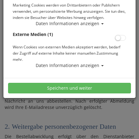
Vertragsabwicklung und Bearbeitung Ihrer Anfragen genutzt.
Marketing Cookies werden von Drittanbietern oder Publishern
Nach vollständiger Abwicklung des Vertrages werden Ihre
verwendet, um personalisierte Werbung anzuzeigen. Sie tun dies,
Daten mit Rücksicht auf steuer- und handelsrechtliche
indem sie Besucher über Websites hinweg verfolgen.
Aufbewahrungsfristen gesperrt und nach Ablauf dieser
Daten Informationen anzeigen
Fristen gelöscht.
Externe Medien (1)
Darüber hinaus werden personenbezogene Daten erhoben,
wenn Sie sich zu unserem E-Mail-Newsletter anmelden. Diese
Daten werden von uns zu eigenen Werbezwecken in Form
Wenn Cookies von externen Medien akzeptiert werden, bedarf
unseres E-Mail-Newsletters genutzt, sofern Sie hierin
der Zugriff auf externe Inhalte keiner manuellen Zustimmung
ausdrücklich eingewilligt haben wie folgt:
mehr.
Daten Informationen anzeigen
Newsletter abonnieren
Speichern und weiter
Sie können den Newsletter jederzeit über den dafür
vorgesehenen Link im Newsletter oder durch entsprechende
Nachricht an uns abbestellen. Nach erfolgter Abmeldung
wird Ihre E-Mailadresse unverzüglich gelöscht.
2. Weitergabe personenbezogener Daten
Die Bestellabwicklung erfolgt über den Dienstanbieter