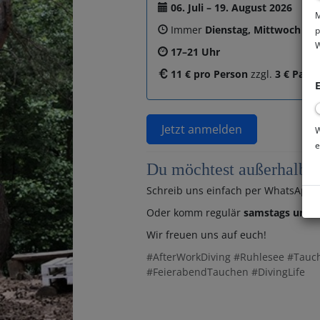
06. Juli – 19. August 2026
M
Immer
Dienstag, Mittwoch & 
p
W
17–21 Uhr
11 € pro Person
zzgl.
3 € Park
E
Jetzt anmelden
W
e
Du möchtest außerhalb di
Schreib uns einfach per WhatsApp:
Oder komm regulär
samstags und s
Wir freuen uns auf euch!
#AfterWorkDiving #Ruhlesee #Tauc
#FeierabendTauchen #DivingLife