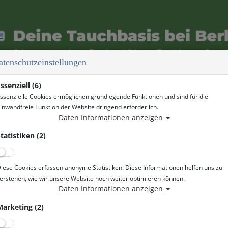
atenschutzeinstellungen
ssenziell (6)
WS
DIVER NETWORK CLUB
ssenzielle Cookies ermöglichen grundlegende Funktionen und sind für die
inwandfreie Funktion der Website dringend erforderlich.
Daten Informationen anzeigen
 Ruhlesee
tatistiken (2)
hen: Vom
06. Juli bis 19. August 2026
könnt ihr auf der
Tauchbasis 
7–21 Uhr
zum After Work Diving vorbeikommen.
eit noch eine entspannte Runde tauchen, Buddytime genießen oder 
iese Cookies erfassen anonyme Statistiken. Diese Informationen helfen uns zu
erstehen, wie wir unsere Website noch weiter optimieren können.
Daten Informationen anzeigen
arketing (2)