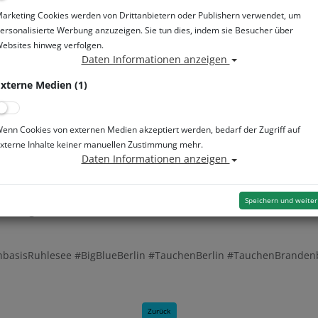
arketing Cookies werden von Drittanbietern oder Publishern verwendet, um
Donnerstag
ersonalisierte Werbung anzuzeigen. Sie tun dies, indem sie Besucher über
ebsites hinweg verfolgen.
Daten Informationen anzeigen
gebühren
xterne Medien (1)
enn Cookies von externen Medien akzeptiert werden, bedarf der Zugriff auf
xterne Inhalte keiner manuellen Zustimmung mehr.
Daten Informationen anzeigen
eser Zeiten bei uns tauchen?
0151-57693714
Speichern und weiter
onntags von 10–18 Uhr
vorbei.
hbasisRuhlesee #BigBlueBerlin #TauchenBerlin #TauchenBrand
Zurück