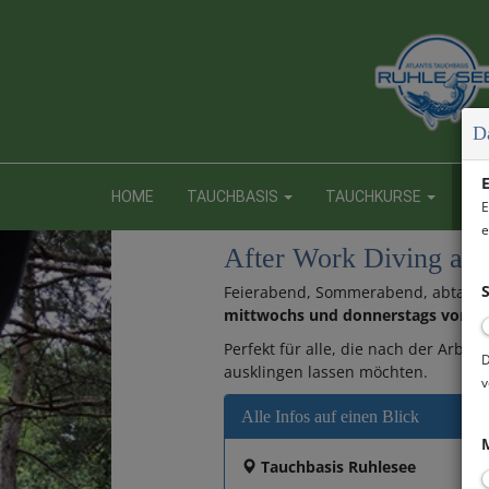
D
E
HOME
TAUCHBASIS
TAUCHKURSE
NE
E
e
After Work Diving am
S
Feierabend, Sommerabend, abtauc
mittwochs und donnerstags von 1
Perfekt für alle, die nach der Arb
D
ausklingen lassen möchten.
v
Alle Infos auf einen Blick
M
Tauchbasis Ruhlesee